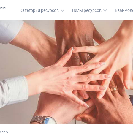
кий
Категории ресурсов
Виды ресурсов
Взаимод
идео