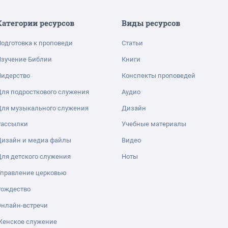
Категории ресурсов
Виды ресурсов
одготовка к проповеди
Статьи
Изучение Библии
Книги
Лидерство
Конспекты проповедей
ля подросткового служения
Аудио
Для музыкального служения
Дизайн
Рассылки
Учебные материалы
Дизайн и медиа файлы
Видео
ля детского служения
Ноты
Управление церковью
Рождество
Онлайн-встречи
Женское служение