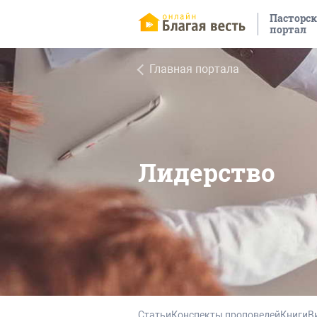
Пасторс
портал
Главная портала
Лидерство
Статьи
Конспекты проповедей
Книги
В